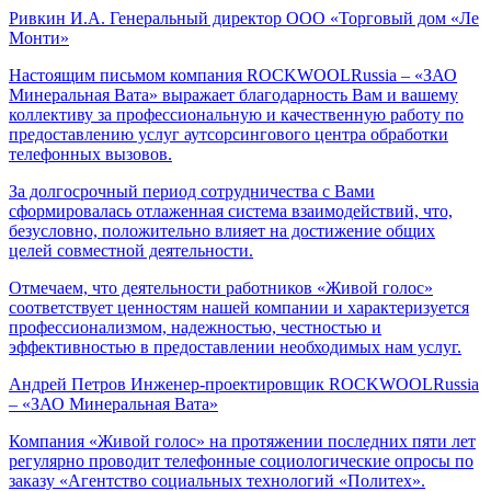
Ривкин И.А.
Генеральный директор ООО «Торговый дом «Ле
Монти»
Настоящим письмом компания ROCKWOOLRussia – «ЗАО
Минеральная Вата» выражает благодарность Вам и вашему
коллективу за профессиональную и качественную работу по
предоставлению услуг аутсорсингового центра обработки
телефонных вызовов.
За долгосрочный период сотрудничества с Вами
сформировалась отлаженная система взаимодействий, что,
безусловно, положительно влияет на достижение общих
целей совместной деятельности.
Отмечаем, что деятельности работников «Живой голос»
соответствует ценностям нашей компании и характеризуется
профессионализмом, надежностью, честностью и
эффективностью в предоставлении необходимых нам услуг.
Андрей Петров
Инженер-проектировщик ROCKWOOLRussia
– «ЗАО Минеральная Вата»
Компания «Живой голос» на протяжении последних пяти лет
регулярно проводит телефонные социологические опросы по
заказу «Агентство социальных технологий «Политех».