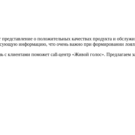
т представление о положительных качествах продукта и обслужив
ресующую информацию, что очень важно при формировании лоял
зь с клиентами поможет call-центр «Живой голос». Предлагаем 