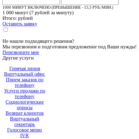
1000 МИНУТ ВКЛЮЧЕНО (ПРЕВЫШЕНИЕ - 15,5 РУБ./МИН.)
1 000
минут (
7
рублей за минуту)
Итого:
рублей
Оставить заявку
Настоящим подтверждаю, что я ознакомлен и согласен с «
политикой
».
конфиденциальности
Не нашли подходящего решения?
Мы перезвоним и подготовим предложение под Ваши нужды!
Перезвоните мне
Другие услуги
Горячая линия
Виртуальный офис
Прием заказов по
телефону
Услуги продажи по
телефону
Социологические
опросы
Возврат клиентов
Виртуальный
секретарь
Голосовое меню
IVR