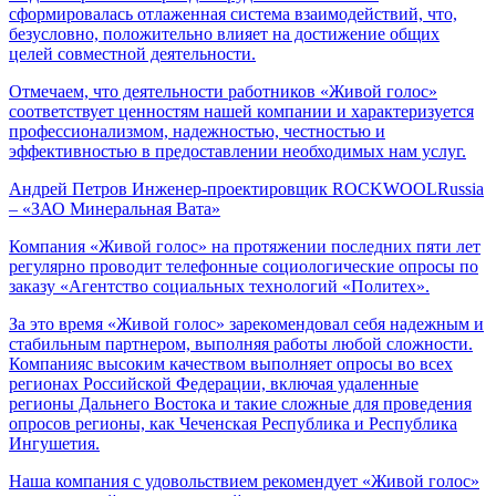
сформировалась отлаженная система взаимодействий, что,
безусловно, положительно влияет на достижение общих
целей совместной деятельности.
Отмечаем, что деятельности работников «Живой голос»
соответствует ценностям нашей компании и характеризуется
профессионализмом, надежностью, честностью и
эффективностью в предоставлении необходимых нам услуг.
Андрей Петров
Инженер-проектировщик ROCKWOOLRussia
– «ЗАО Минеральная Вата»
Компания «Живой голос» на протяжении последних пяти лет
регулярно проводит телефонные социологические опросы по
заказу «Агентство социальных технологий «Политех».
За это время «Живой голос» зарекомендовал себя надежным и
стабильным партнером, выполняя работы любой сложности.
Компанияс высоким качеством выполняет опросы во всех
регионах Российской Федерации, включая удаленные
регионы Дальнего Востока и такие сложные для проведения
опросов регионы, как Чеченская Республика и Республика
Ингушетия.
Наша компания с удовольствием рекомендует «Живой голос»