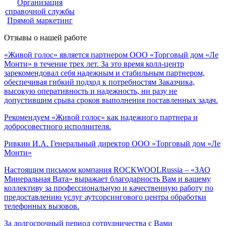
Организация
справочной службы
Прямой маркетинг
Отзывы о нашей работе
«Живой голос» является партнером ООО «Торговый дом «Ле
Монти» в течение трех лет. За это время колл-центр
зарекомендовал себя надежным и стабильным партнером,
обеспечивая гибкий подход к потребностям Заказчика,
высокую оперативность и надежность, ни разу не
допустившим срыва сроков выполнения поставленных задач.
Рекомендуем «Живой голос» как надежного партнера и
добросовестного исполнителя.
Ривкин И.А.
Генеральный директор ООО «Торговый дом «Ле
Монти»
Настоящим письмом компания ROCKWOOLRussia – «ЗАО
Минеральная Вата» выражает благодарность Вам и вашему
коллективу за профессиональную и качественную работу по
предоставлению услуг аутсорсингового центра обработки
телефонных вызовов.
За долгосрочный период сотрудничества с Вами